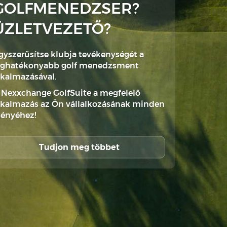
GOLFMENEDZSER?
ÜZLETVEZETŐ?
gyszerűsítse klubja tevékenységét a
eghatékonyabb golf menedzsment
lkalmazásával.
 Nexxchange GolfSuite a megfelelő
lkalmazás az Ön vállalkozásának minden
gényéhez!
Tudjon meg többet