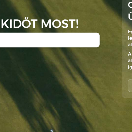
KIDŐT MOST!
E
l
a
A
a
i